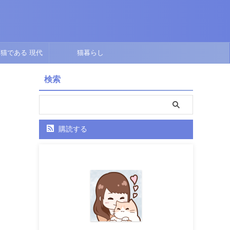
猫である 現代
猫暮らし
点で描くオリジナ
検索
ル短編
購読する