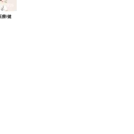
026/3/26
療/健