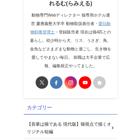
れるむ(らみえる)
動物専門Webディレクター 猫専用ホテル運
営 慶應義塾大学卒 動物取扱責任者・
愛玩動
物飼養管理士
・登録販売者 現在は猫4匹との
暮らし。幼少時から犬、リス、うさぎ、鳥、
金魚などさまざまな動物と過ごし、生き物を
愛してやまない毎日。 前職は大手企業で広
報、編集校正やってました。
カテゴリー
【吾輩は猫である 現代版】猫視点で描くオ
リジナル短編