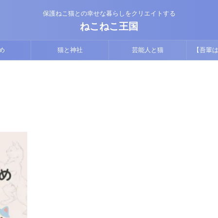
保護ねこ猫との幸せな暮らしをクリエイトする
ねこねこ王国
め
猫と神社
芸能人と猫
【吾輩は
版】猫視