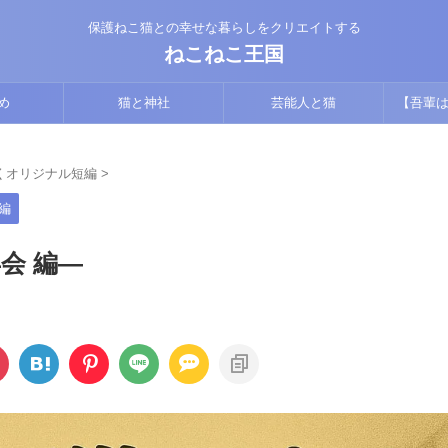
保護ねこ猫との幸せな暮らしをクリエイトする
ねこねこ王国
め
猫と神社
芸能人と猫
【吾輩は
版】猫視
くオリジナル短編
>
編
会 編―