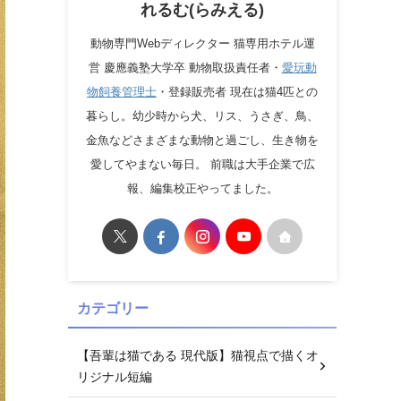
れるむ(らみえる)
動物専門Webディレクター 猫専用ホテル運
営 慶應義塾大学卒 動物取扱責任者・
愛玩動
物飼養管理士
・登録販売者 現在は猫4匹との
暮らし。幼少時から犬、リス、うさぎ、鳥、
金魚などさまざまな動物と過ごし、生き物を
愛してやまない毎日。 前職は大手企業で広
報、編集校正やってました。
カテゴリー
【吾輩は猫である 現代版】猫視点で描くオ
リジナル短編