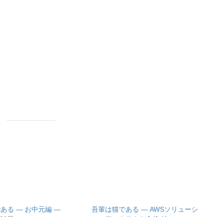
ある ― お中元編 ―
吾輩は猫である ― AWSソリューシ