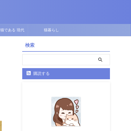
猫である 現代
猫暮らし
点で描くオリジナ
検索
ル短編
購読する