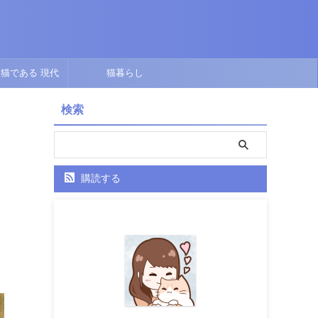
猫である 現代
猫暮らし
点で描くオリジナ
検索
ル短編
購読する