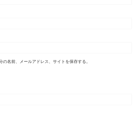
分の名前、メールアドレス、サイトを保存する。