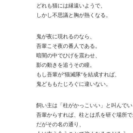
どれも猫には縁遠いようで、
しかし不思議と胸が熱くなる。
鬼が夜に現れるのなら、
吾輩こそ夜の番人である。
暗闇の中でひげを震わせ、
影の動きを追うその瞳。
もし吾輩が“猫滅隊”を結成すれば、
鬼どももたじろぐに違いない。
飼い主は「柱がかっこいい」と叫んでい
吾輩からすれば、柱とは爪を研ぐ場所で
だがその名の通り、