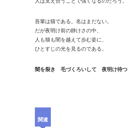
人は支え合うことで強くなるのだろう。
吾輩は猫である。名はまだない。
だが夜明け前の静けさの中、
人も猫も闇を越えて歩む姿に、
ひとすじの光を見るのである。
闇を裂き 毛づくろいして 夜明け待つ
関連