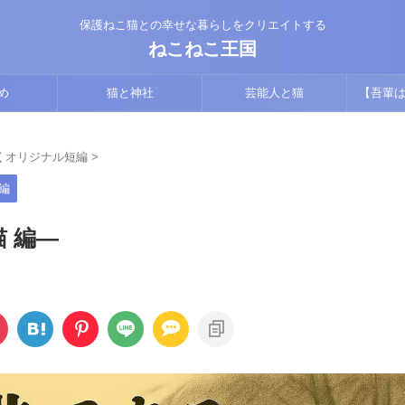
保護ねこ猫との幸せな暮らしをクリエイトする
ねこねこ王国
め
猫と神社
芸能人と猫
【吾輩は
版】猫視
くオリジナル短編
>
編
 編―