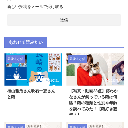
新しい投稿をメールで受け取る
あわせて読みたい
芸能人と猫
芸能人と猫
2023/7/21
2023/6/7
福山雅治さん吹石一恵さん
【写真・動画23点】葵わか
と猫
なさんが飼っている猫は何
匹？猫の種類と性別や年齢
を調べてみた！【猫好き芸
能人】
芸能人と猫
芸能人と猫