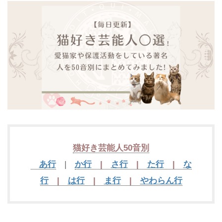
猫好き芸能人
50音別
あ行
|
か行
|
さ行
|
た行
|
な
行
|
は行
|
ま行
|
やわらん行