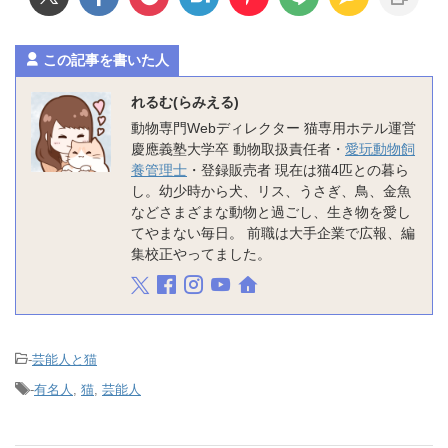
この記事を書いた人
れるむ(らみえる)
動物専門Webディレクター 猫専用ホテル運営
慶應義塾大学卒 動物取扱責任者・
愛玩動物飼
養管理士
・登録販売者 現在は猫4匹との暮ら
し。幼少時から犬、リス、うさぎ、鳥、金魚
などさまざまな動物と過ごし、生き物を愛し
てやまない毎日。 前職は大手企業で広報、編
集校正やってました。
-
芸能人と猫
-
有名人
,
猫
,
芸能人