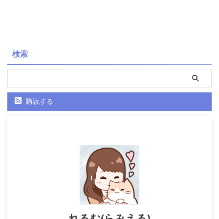
ズまで、猫好きの方必見の情報を
っては書置きの場合もあり）5・
まとめました 基本情報 荻窪白山
猫のイラストや印が入った可愛い
神社は、東京都杉並区上荻に鎮座
デザイン56 配布期間通年で授与
する神社です。白山比咩大神（し
されていますが、デザインが変更
らやまひめのおおかみ）を祀る神
になることや、猫の日（2月22
検索
社で、地域の人々の信仰を集めて
日）や地元イベント「西の猫町」
います。 住所: 東京都杉並 ...
期間中などに限定デ ...
購読する
れるむ(らみえる)