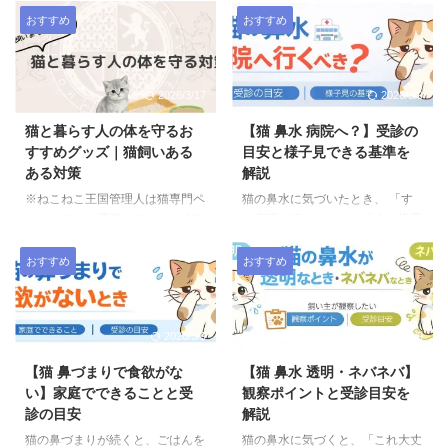
おすすめ
おすすめ
2026/3/17
2026/3/9
猫と暮らす人の体を守るお
【猫 鼻水 病院へ？】受診の
すすめグッズ｜猫飼いある
目安と様子見できる基準を
ある対策
解説
※ねこねこ王国管理人は猫専門ペ
猫の鼻水に気づいたとき、 「す
ットホテルを運営しています(^^)
ぐ病院に行くべき？」「少し様子
猫と暮らしていると、思いがけず
を見ても大丈夫？」 と迷います
体に負担がかかることがありま
よね。 私は獣医師ではありませ
おすすめ
おすすめ
す。トイレ掃除で腰が痛くなった
んが、慢性鼻炎の保護猫と暮ら
り、抜け毛やアレルギーが気にな
し、猫専門ホテルで多くの猫を見
ったり、夜中に起こされて睡眠不
てきました。その経験から感じた
2026/3/9
2026/3/9
足になったり…。 猫の健康を考
「家庭で見ておきたいポイント」
えることは多いですが、実は猫と
と「受診を考えたいサイン」をま
【猫 鼻づまりで食欲がな
【猫 鼻水 透明・ネバネバ】
暮らす人自身の体のケアもとても
とめます。 ※最終的な判断は必
い】家庭でできることと受
観察ポイントと受診目安を
大切です。 そこでこのページで
ず獣医師にご相談ください。 結
診の目安
解説
は、猫と暮らす人が少しでも快適
論｜迷ったら“呼吸と元気”を見る
に過ごせるように、猫飼いさんの
鼻水そのものよりも、次の3つが
猫の鼻づまりが続くと、ごはんを
猫の鼻水に気づくと、「これ大丈