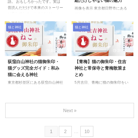
組だけじゃない猫の魅力
の鼻水を吸ってあげる方法｜ベビ
語。 おもしろかったです。実は
記事では、猫の鼻水を吸引するた
ースマイルの使い方と安全なコツ
昔読んだだけで本来のストーリー
めに、自宅で安心して使える方法
画像を表示 東京都日野市にある
【体験談】 https://nekoneko-
は忘れてしまったのだけど、、、
として、電動鼻水吸引器「ベビー
日野八坂神社は、新選組ゆかりの
kingdom ...
動物がたくさん、出てきます。
スマイル」の使い方や注意点を、
神社として有名ですが、実は猫好
良い魔女と悪い魔女がいて、悪い
実体験とともに丁寧に紹介しま
きにもおすすめのスポットです。
猫と神社
猫と神社
魔女にも事情があった。 主役は
す。 少し吸ってあげるだけで ...
境内には「化け猫様」などのユニ
悪い魔女だけど、良い魔女もとて
ークな石像があり、毎月22日前
も魅力的なキャラクターで，天使
後や猫の日（2月22日）には限定
が飛び回っているようで釘付けだ
2025/5/5
2025/5/5
の猫御朱印も登場します。猫のイ
った。後で知ったらアリアナ・グ
ラストや肉球スタンプ入りの御朱
荻窪白山神社の猫御朱印・
【青梅】猫の御朱印・住吉
ランデ、大の親日家で日本語も勉
印は、猫好きの参拝者に特に人気
猫グッズ完全ガイド：和み
神社と常保寺と青梅散策ま
強してるとか。 すばらしい映画
があります。 本記事では、日野
猫に会える神社
とめ
で、ネタバレになるからあまり細
八坂神社の猫御朱印や猫グッズ情
かくは書けないけど、、、絶対フ
報と共に、神社の基本情報や参拝
東京都杉並区にある荻窪白山神社
5月吉日、青梅に猫の御朱印をい
ルスクリーンで見た方が良い映画
ポイントをまとめました。 基本
は、「和み猫」の石像が境内に点
ただきにいくと、たまたま、青梅
だと思う！
情報 日野八坂神社は、東京都日
在し、猫好きにとって特別な参拝
大祭でした！ 青梅・住吉神社の
野市日野本町に鎮座する神社で、
スポットとなっています。月替わ
猫の御朱印・お守り情報まとめ
日野の総鎮守として地域の人々 ...
りの猫御朱印や猫型御守りなど、
青梅大祭のため、猫の御朱印では
Next »
猫にまつわる授与品も豊富に取り
なかった！です?なので猫の御朱
揃えられており、猫と神社の不思
印をSNSから集めてみました。
議な縁を感じられる場所です。
猫の御朱印について 初穂料500円
1
2
…
10
本記事では、荻窪白山神社の猫御
（2023年時点の情報）6 授与形
朱印情報から境内の猫像、猫グッ
式・直書きあり（タイミングによ