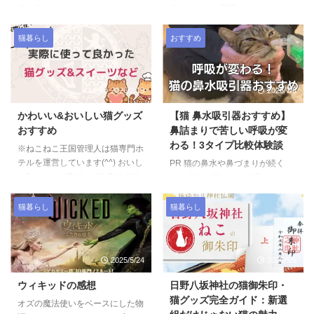
健康や生活をサポートしてくれる
重要です。 ✔ 呼吸が苦しくない
急に食べなくなることがありま
夫かな？」と不安になりますよ
アイテムをまとめました。 肩や
か✔ 食欲は落ちていないか✔ 元
す。 「鼻水は出ているけど、元
ね。 透明なサラサラした鼻水
腰の負担を減らすもの、アレルギ
気はあるか このどれかが崩れて
気はある」「でも匂いをかいで、
と、ネバネバした鼻水では様子が
猫暮らし
おすすめ
ー対策、睡眠を助けてくれる ...
いる場合は、様子見より受 ...
食べずに去っていく」 そんな様
違うこともあります。でも大切な
子を見ると、不安になりますよ
のは、“色そのもの”よりも猫の全
ね。 猫は鼻呼吸しかできず、さ
体の様子です。 私は獣医師では
2026/2/15
2026/7/6
らに“匂いで食欲が刺激される動
ありませんが、慢性鼻炎の保護猫
物”です。鼻が詰まると、想像以
と暮らし、猫専門ホテルで多くの
かわいい&おいしい猫グッズ
【猫 鼻水吸引器おすすめ】
上にごはんが食べにくくなりま
子を見てきた経験から、「家庭で
おすすめ
鼻詰まりで苦しい呼吸が変
す。 ※私は獣医師ではありませ
観察できるポイント」をまとめま
わる！3タイプ比較体験談
ん。症状が続く場合は必ず動物病
す。 ※症状が続く場合や悪化す
※ねこねこ王国管理人は猫専門ホ
院にご相談ください。 なぜ鼻づ
る場合は、必ず動物病院にご相談
テルを運営しています(^^) おいし
PR 猫の鼻水や鼻づまりが続く
まりで食べなくなるの？ 猫は食
ください。 結論｜色よりも「元
い&かわいい猫グッズを集めてみ
と、本当に苦しそうで見ていられ
べ物を「匂い」で判断します。
気・食欲・呼吸」を見る まず一
ました。 PR.// お菓子・スイーツ
ないですよね。 鼻水の色や粘り
鼻が詰まると、 ✔ 匂いを感じに
番大事なのはここです。 ✔ 元気
バンザイ山椒 あられ。山椒のピ
気によって原因や緊急度が変わる
猫暮らし
猫暮らし
くい✔ 呼吸が苦しくて食べづらい
はあるか✔ 食欲は落ちていない ...
リッとした風味が最高です。24
こともあります。症状の見分け方
✔ ...
個入りを箱で買ってます。1袋は
を先に知りたい方は、こちらも参
30g入で、おやつにぴっtり。 猫
考にしてください。 ▶︎ 猫の鼻水
2025/5/24
2025/5/5
型おにぎり 関連記事 うちの子の
の色別チェックと受診目安はこち
健康のために、投薬のために、お
ら 猫の鼻水吸引を自宅で安全に
ウィキッドの感想
日野八坂神社の猫御朱印・
すすめの健康ケア用品をこちらの
できないかと悩む飼い主さんも多
猫グッズ完全ガイド：新選
記事でご紹介しています。 ・猫
オズの魔法使いをベースにした物
いのではないでしょうか。 この