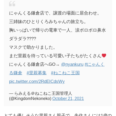
にゃんくる鎌倉店で、譲渡の場面に居合わせ。
三姉妹のひとりくろみちゃんの旅立ち。
胸いっぱいで帰りの電車で一人、涙ボロボロ鼻水
ダラダラ????
マスクで助かりました。
まだ里親を待っている可愛い子たちがたくさん
にゃんくる鎌倉店へGO→
@nyankuru
#にゃんく
る鎌倉
#里親募集
#ねこねこ王国
pic.twitter.com/2RdEICdsWy
— らみえる＠ねこねこ王国管理人
(@KingdomNekoneko)
October 21, 2021
とても優しそうな里親さん親子で、先住さんには1歳の