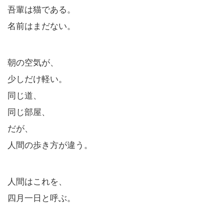
吾輩は猫である。
名前はまだない。
朝の空気が、
少しだけ軽い。
同じ道、
同じ部屋、
だが、
人間の歩き方が違う。
人間はこれを、
四月一日と呼ぶ。