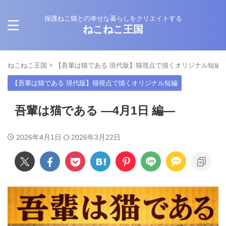
保護ねこ猫との幸せな暮らしをクリエイトする
ねこねこ王国
ねこねこ王国
>
【吾輩は猫である 現代版】猫視点で描くオリジナル短編
【吾輩は猫である 現代版】猫視点で描くオリジナル短編
吾輩は猫である ―4月1日 編―
2026年4月1日
2026年3月22日