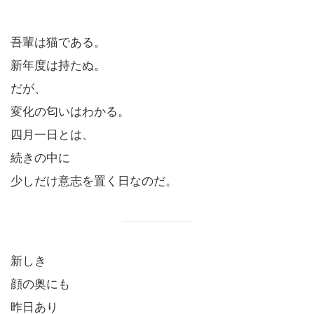
吾輩は猫である。
新年度は持たぬ。
だが、
変化の匂いはわかる。
四月一日とは、
続きの中に
少しだけ意志を置く日なのだ。
新しき
顔の奥にも
昨日あり