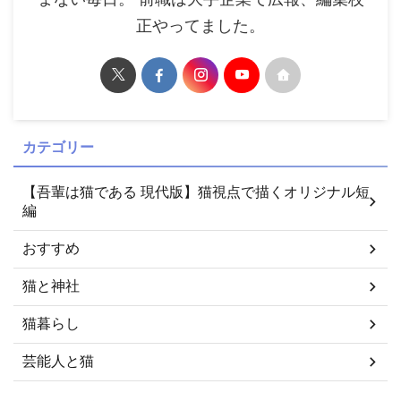
正やってました。
カテゴリー
【吾輩は猫である 現代版】猫視点で描くオリジナル短
編
おすすめ
猫と神社
猫暮らし
芸能人と猫