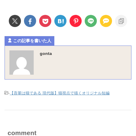
この記事を書いた人
gonta
-
【吾輩は猫である 現代版】猫視点で描くオリジナル短編
comment