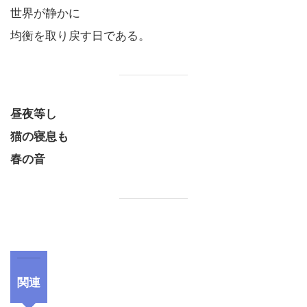
世界が静かに
均衡を取り戻す日である。
昼夜等し
猫の寝息も
春の音
関連