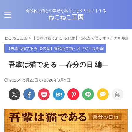
保護ねこ猫との幸せな暮らしをクリエイトする
ねこねこ王国
ねこねこ王国
>
【吾輩は猫である 現代版】猫視点で描くオリジナル短編
【吾輩は猫である 現代版】猫視点で描くオリジナル短編
吾輩は猫である ―春分の日 編―
2026年3月20日
2026年3月9日