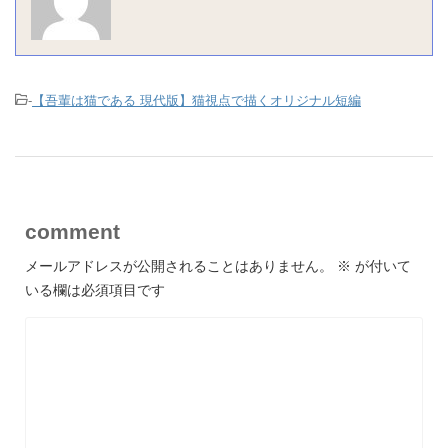
-
【吾輩は猫である 現代版】猫視点で描くオリジナル短編
comment
メールアドレスが公開されることはありません。
※
が付いて
いる欄は必須項目です