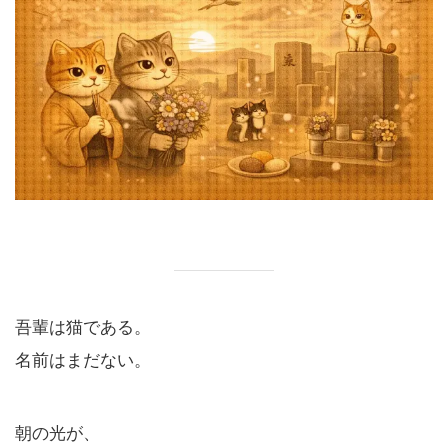
吾輩は猫である。
名前はまだない。
朝の光が、