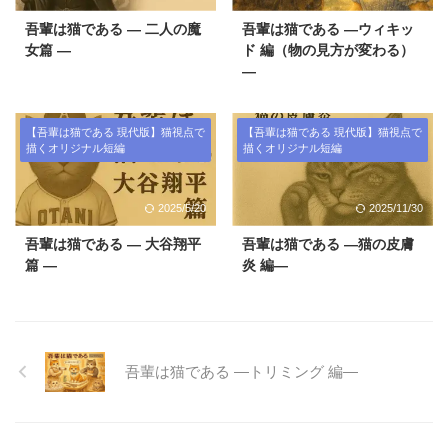
吾輩は猫である ― 二人の魔
吾輩は猫である ―ウィキッ
女篇 ―
ド 編（物の見方が変わる）
―
【吾輩は猫である 現代版】猫視点で
【吾輩は猫である 現代版】猫視点で
描くオリジナル短編
描くオリジナル短編
2025/5/20
2025/11/30
吾輩は猫である ― 大谷翔平
吾輩は猫である ―猫の皮膚
篇 ―
炎 編―
吾輩は猫である ―トリミング 編―