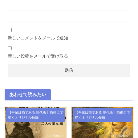
新しいコメントをメールで通知
新しい投稿をメールで受け取る
あわせて読みたい
【吾輩は猫である 現代版】猫視点で
【吾輩は猫である 現代版】猫視点で
描くオリジナル短編
描くオリジナル短編
2025/5/29
2026/4/9