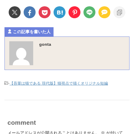
この記事を書いた人
gonta
-
【吾輩は猫である 現代版】猫視点で描くオリジナル短編
comment
メールアドレスが公開されることはありません。
※
が付いて