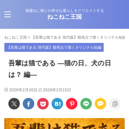
保護ねこ猫との幸せな暮らしをクリエイトする
ねこねこ王国
ねこねこ王国
>
【吾輩は猫である 現代版】猫視点で描くオリジナル短編
【吾輩は猫である 現代版】猫視点で描くオリジナル短編
吾輩は猫である ―猫の日、犬の日
は？ 編―
2026年2月26日
2026年2月15日