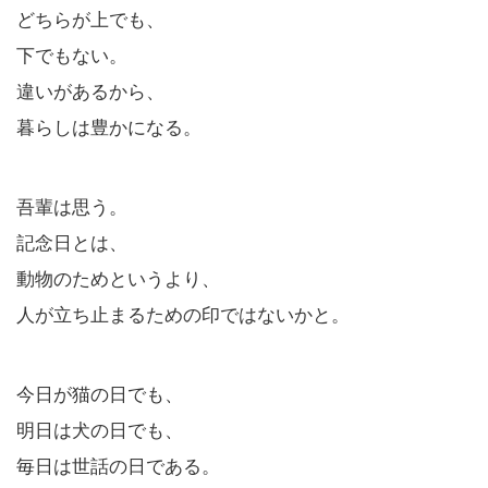
どちらが上でも、
下でもない。
違いがあるから、
暮らしは豊かになる。
吾輩は思う。
記念日とは、
動物のためというより、
人が立ち止まるための印ではないかと。
今日が猫の日でも、
明日は犬の日でも、
毎日は世話の日である。