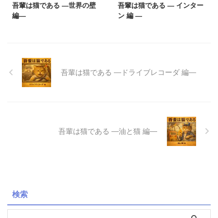
吾輩は猫である ―世界の壁
吾輩は猫である ― インター
編―
ン 編 ―
吾輩は猫である ―ドライブレコーダ 編―
吾輩は猫である ―油と猫 編―
検索