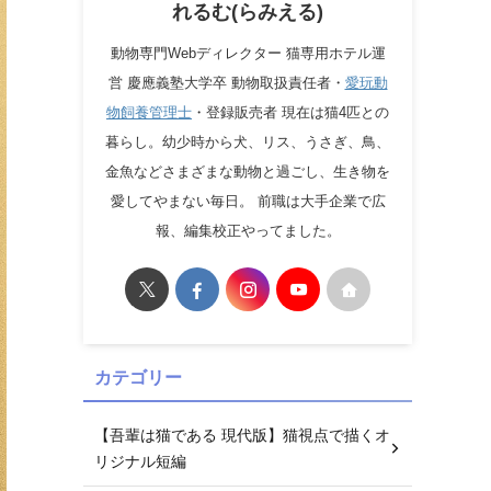
れるむ(らみえる)
動物専門Webディレクター 猫専用ホテル運
営 慶應義塾大学卒 動物取扱責任者・
愛玩動
物飼養管理士
・登録販売者 現在は猫4匹との
暮らし。幼少時から犬、リス、うさぎ、鳥、
金魚などさまざまな動物と過ごし、生き物を
愛してやまない毎日。 前職は大手企業で広
報、編集校正やってました。
カテゴリー
【吾輩は猫である 現代版】猫視点で描くオ
リジナル短編