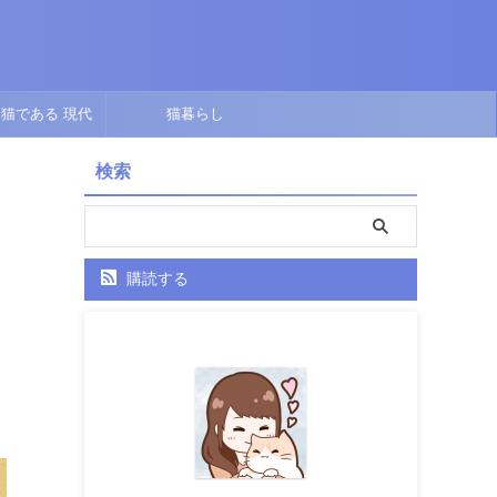
猫である 現代
猫暮らし
点で描くオリジナ
検索
ル短編
購読する