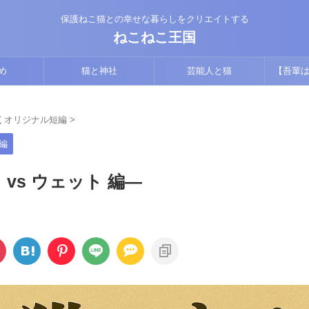
保護ねこ猫との幸せな暮らしをクリエイトする
ねこねこ王国
め
猫と神社
芸能人と猫
【吾輩は
版】猫視
くオリジナル短編
>
編
vs ウェット 編―