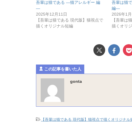
吾輩は猫である ―猫アレルギー 編
吾輩は猫で
―
編―
2025年12月11日
2026年1
【吾輩は猫である 現代版】猫視点で
【吾輩は猫
描くオリジナル短編
描くオリ
この記事を書いた人
gonta
-
【吾輩は猫である 現代版】猫視点で描くオリジナル