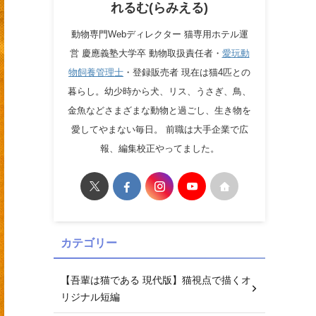
れるむ(らみえる)
動物専門Webディレクター 猫専用ホテル運
営 慶應義塾大学卒 動物取扱責任者・
愛玩動
物飼養管理士
・登録販売者 現在は猫4匹との
暮らし。幼少時から犬、リス、うさぎ、鳥、
金魚などさまざまな動物と過ごし、生き物を
愛してやまない毎日。 前職は大手企業で広
報、編集校正やってました。
カテゴリー
【吾輩は猫である 現代版】猫視点で描くオ
リジナル短編