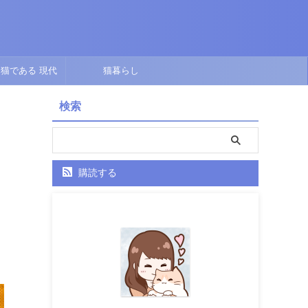
猫である 現代
猫暮らし
点で描くオリジナ
検索
ル短編
購読する