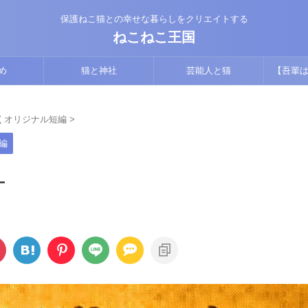
保護ねこ猫との幸せな暮らしをクリエイトする
ねこねこ王国
め
猫と神社
芸能人と猫
【吾輩は
版】猫視
くオリジナル短編
>
編
―