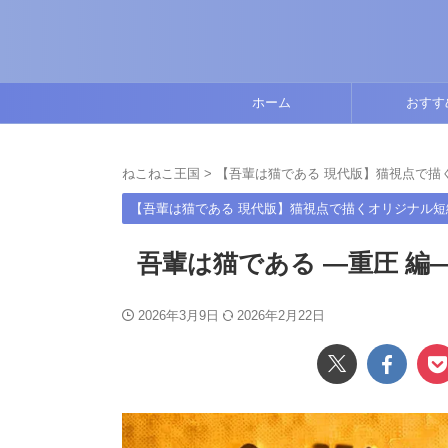
ホーム
おすす
ねこねこ王国
>
【吾輩は猫である 現代版】猫視点で描
【吾輩は猫である 現代版】猫視点で描くオリジナル短
吾輩は猫である ―重圧 編
2026年3月9日
2026年2月22日