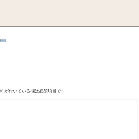
短編
※
が付いている欄は必須項目です