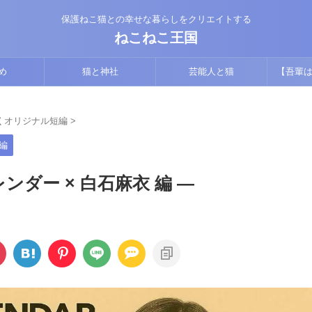
保護ねこ猫との幸せな暮らしをクリエイトする
ねこねこ王国
め
猫と神社
芸能人と猫
【吾輩は
版】猫視
くオリジナル短編
>
編
ンダー × 白石麻衣 編 ―