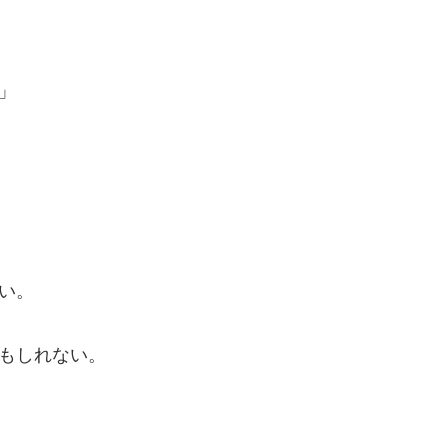
」
い。
もしれない。