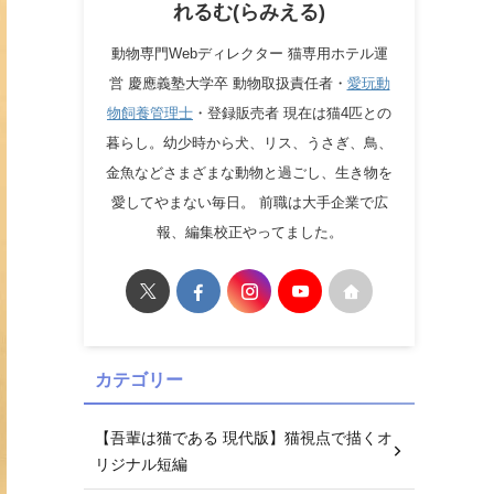
れるむ(らみえる)
動物専門Webディレクター 猫専用ホテル運
営 慶應義塾大学卒 動物取扱責任者・
愛玩動
物飼養管理士
・登録販売者 現在は猫4匹との
暮らし。幼少時から犬、リス、うさぎ、鳥、
金魚などさまざまな動物と過ごし、生き物を
愛してやまない毎日。 前職は大手企業で広
報、編集校正やってました。
カテゴリー
【吾輩は猫である 現代版】猫視点で描くオ
リジナル短編