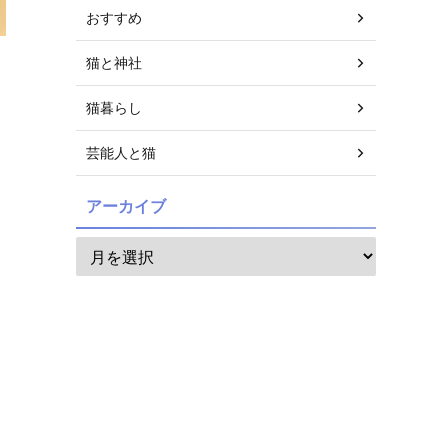
おすすめ
猫と神社
猫暮らし
芸能人と猫
アーカイブ