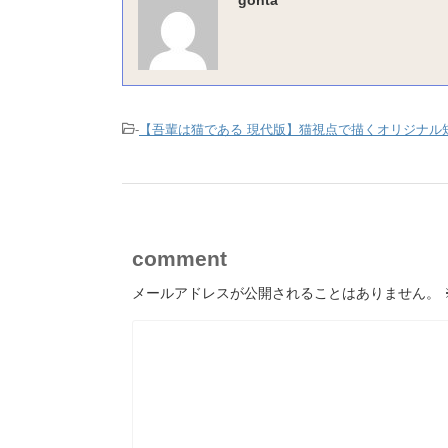
-
【吾輩は猫である 現代版】猫視点で描くオリジナル
comment
メールアドレスが公開されることはありません。