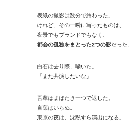
表紙の撮影は数分で終わった。
けれど、その一瞬に写ったものは、
夜景でもブランドでもなく、
都会の孤独をまとった2つの影
だった。
白石は去り際、囁いた。
「また共演したいな」
吾輩はまばたき一つで返した。
言葉はいらぬ。
東京の夜は、沈黙すら演出になる。