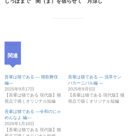
しっぽまで 間（ま）を宿らせて 月涼し
関連
吾輩は猫である ― 猫歌舞伎
吾輩は猫である ― 浅草サン
編―
バカーニバル編 ―
2025年9月17日
2025年9月5日
【吾輩は猫である 現代版】猫
【吾輩は猫である 現代版】猫
視点で描くオリジナル短編
視点で描くオリジナル短編
吾輩は猫である ―令和のにゃ
めんなよ 編―
2026年1月10日
【吾輩は猫である 現代版】猫
視点で描くオリジナル短編