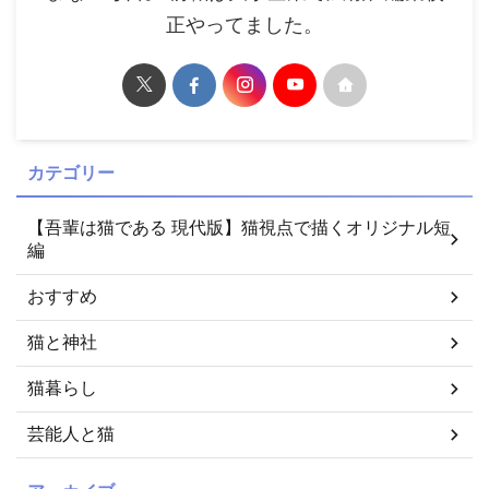
正やってました。
カテゴリー
【吾輩は猫である 現代版】猫視点で描くオリジナル短
編
おすすめ
猫と神社
猫暮らし
芸能人と猫