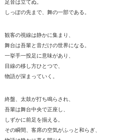
足音は立てぬ。
しっぽの先まで、舞の一部である。
観客の視線は静かに集まり、
舞台は吾輩と音だけの世界になる。
一挙手一投足に意味があり、
目線の移し方ひとつで、
物語が深まっていく。
終盤、太鼓が打ち鳴らされ、
吾輩は舞台中央で正座し、
しずかに前足を揃える。
その瞬間、客席の空気がふっと和らぎ、