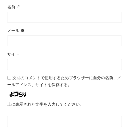
名前
※
メール
※
サイト
次回のコメントで使用するためブラウザーに自分の名前、メ
ールアドレス、サイトを保存する。
上に表示された文字を入力してください。