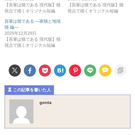
【吾輩は猫である 現代版】猫
【吾輩は猫である 現代版】猫
視点で描くオリジナル短編
視点で描くオリジナル短編
吾輩は猫である ―家猫と地域
猫 編―
2025年12月29日
【吾輩は猫である 現代版】猫
視点で描くオリジナル短編
この記事を書いた人
gonta