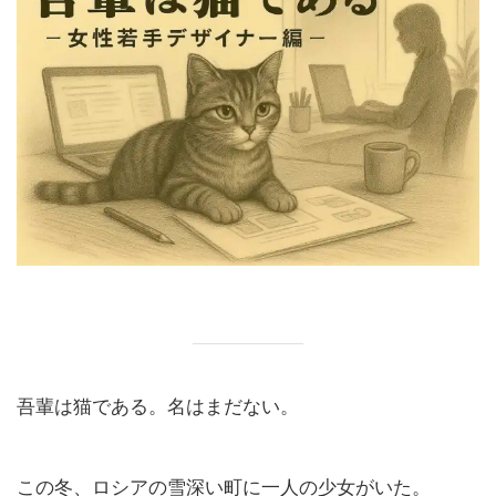
吾輩は猫である。名はまだない。
この冬、ロシアの雪深い町に一人の少女がいた。