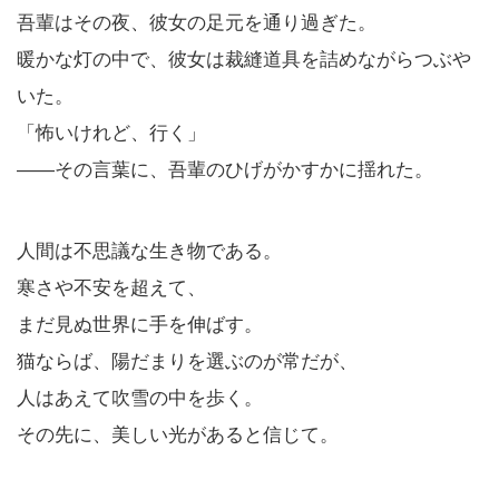
吾輩はその夜、彼女の足元を通り過ぎた。
暖かな灯の中で、彼女は裁縫道具を詰めながらつぶや
いた。
「怖いけれど、行く」
――その言葉に、吾輩のひげがかすかに揺れた。
人間は不思議な生き物である。
寒さや不安を超えて、
まだ見ぬ世界に手を伸ばす。
猫ならば、陽だまりを選ぶのが常だが、
人はあえて吹雪の中を歩く。
その先に、美しい光があると信じて。