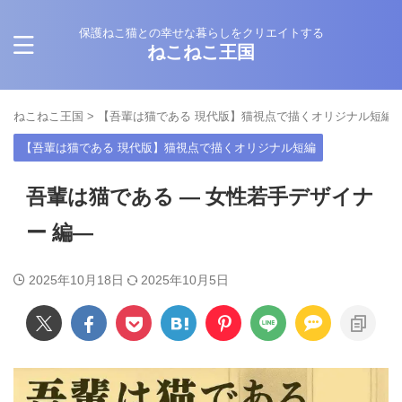
保護ねこ猫との幸せな暮らしをクリエイトする
ねこねこ王国
ねこねこ王国
>
【吾輩は猫である 現代版】猫視点で描くオリジナル短編
【吾輩は猫である 現代版】猫視点で描くオリジナル短編
吾輩は猫である ― 女性若手デザイナ
ー 編―
2025年10月18日
2025年10月5日