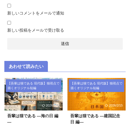
新しいコメントをメールで通知
新しい投稿をメールで受け取る
あわせて読みたい
【吾輩は猫である 現代版】猫視点で
【吾輩は猫である 現代版】猫視点で
描くオリジナル短編
描くオリジナル短編
2026/7/16
2026/2/15
吾輩は猫である ―海の日 編
吾輩は猫である ―建国記念
―
日 編―