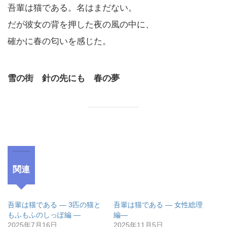
吾輩は猫である。名はまだない。
だが彼女の背を押した夜の風の中に、
確かに春の匂いを感じた。
雪の街 針の先にも 春の夢
関連
吾輩は猫である ― 3匹の猫と
吾輩は猫である ― 女性総理
もふもふのしっぽ編 ―
編―
2025年7月16日
2025年11月5日