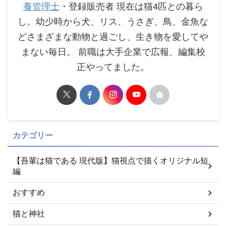
養管理士
・登録販売者 現在は猫4匹との暮ら
し。幼少時から犬、リス、うさぎ、鳥、金魚な
どさまざまな動物と過ごし、生き物を愛してや
まない毎日。 前職は大手企業で広報、編集校
正やってました。
カテゴリー
【吾輩は猫である 現代版】猫視点で描くオリジナル短
編
おすすめ
猫と神社