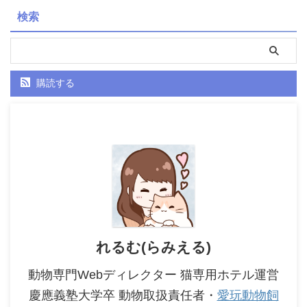
検索
購読する
れるむ(らみえる)
動物専門Webディレクター 猫専用ホテル運営
慶應義塾大学卒 動物取扱責任者・
愛玩動物飼