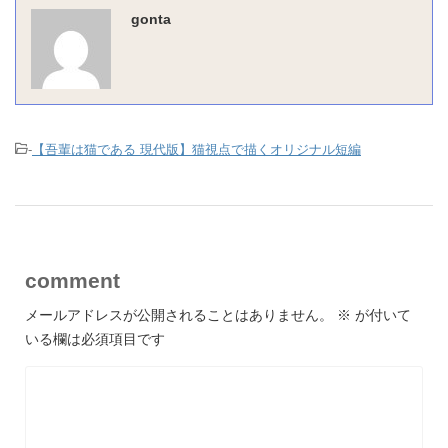
gonta
-
【吾輩は猫である 現代版】猫視点で描くオリジナル短編
comment
メールアドレスが公開されることはありません。
※
が付いて
いる欄は必須項目です