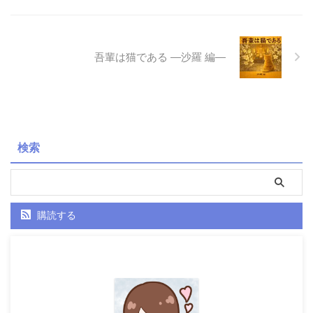
吾輩は猫である ―沙羅 編―
検索
購読する