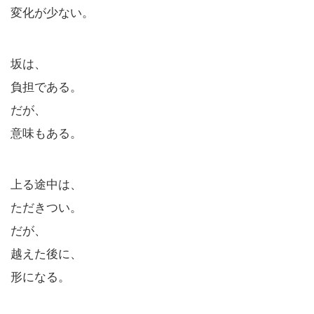
変化が少ない。
坂は、
負担である。
だが、
意味もある。
上る途中は、
ただきつい。
だが、
越えた後に、
形になる。