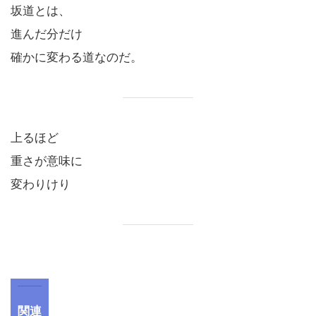
坂道とは、
進んだ分だけ
確かに変わる道なのだ。
上るほど
重さが意味に
変わりけり
関連