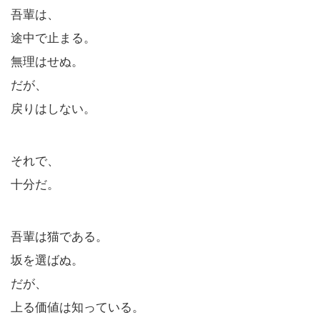
吾輩は、
途中で止まる。
無理はせぬ。
だが、
戻りはしない。
それで、
十分だ。
吾輩は猫である。
坂を選ばぬ。
だが、
上る価値は知っている。