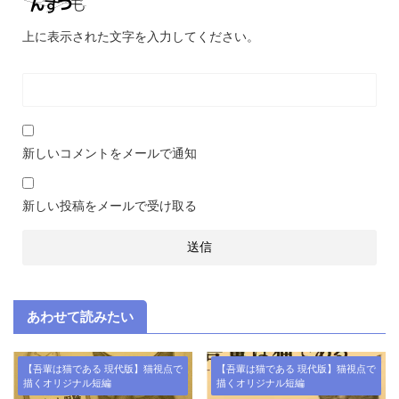
上に表示された文字を入力してください。
新しいコメントをメールで通知
新しい投稿をメールで受け取る
あわせて読みたい
【吾輩は猫である 現代版】猫視点で
【吾輩は猫である 現代版】猫視点で
描くオリジナル短編
描くオリジナル短編