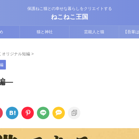
保護ねこ猫との幸せな暮らしをクリエイトする
ねこねこ王国
め
猫と神社
芸能人と猫
【吾輩は
版】猫視
くオリジナル短編
>
編
編―