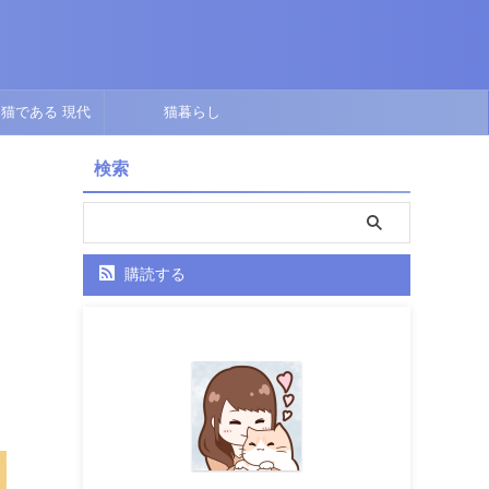
猫である 現代
猫暮らし
点で描くオリジナ
検索
ル短編
購読する