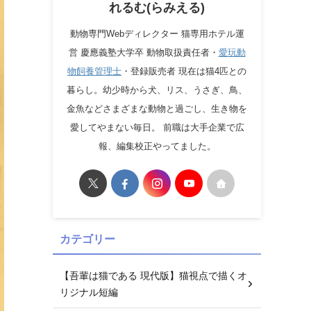
れるむ(らみえる)
動物専門Webディレクター 猫専用ホテル運
営 慶應義塾大学卒 動物取扱責任者・
愛玩動
物飼養管理士
・登録販売者 現在は猫4匹との
暮らし。幼少時から犬、リス、うさぎ、鳥、
金魚などさまざまな動物と過ごし、生き物を
愛してやまない毎日。 前職は大手企業で広
報、編集校正やってました。
カテゴリー
【吾輩は猫である 現代版】猫視点で描くオ
リジナル短編