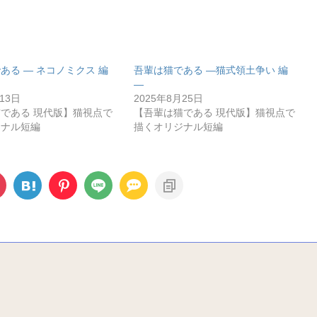
ある ― ネコノミクス 編
吾輩は猫である ―猫式領土争い 編
―
13日
2025年8月25日
である 現代版】猫視点で
【吾輩は猫である 現代版】猫視点で
ジナル短編
描くオリジナル短編