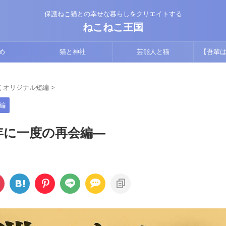
保護ねこ猫との幸せな暮らしをクリエイトする
ねこねこ王国
め
猫と神社
芸能人と猫
【吾輩は
版】猫視
くオリジナル短編
>
編
年に一度の再会編―