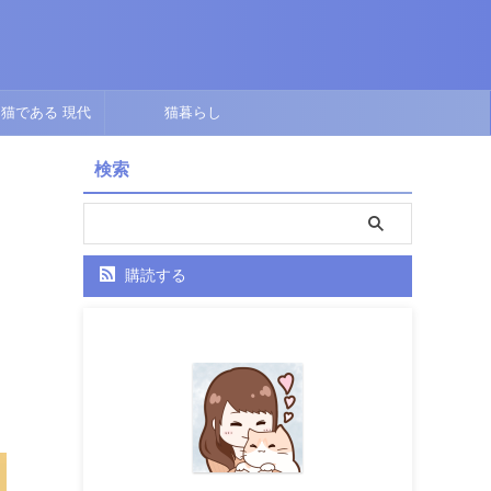
猫である 現代
猫暮らし
点で描くオリジナ
検索
ル短編
購読する