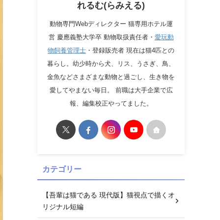
れるむ(らみえる)
動物専門Webディレクター 猫専用ホテル運
営 慶應義塾大学卒 動物取扱責任者・
愛玩動
物飼養管理士
・登録販売者 現在は猫4匹との
暮らし。幼少時から犬、リス、うさぎ、鳥、
金魚などさまざまな動物と過ごし、生き物を
愛してやまない毎日。 前職は大手企業で広
報、編集校正やってました。
カテゴリー
【吾輩は猫である 現代版】猫視点で描くオ
リジナル短編