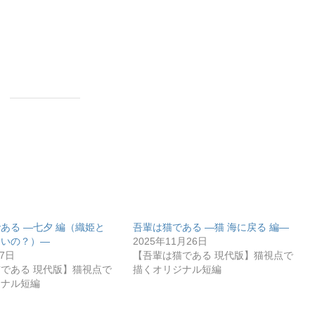
ある ―七夕 編（織姫と
吾輩は猫である ―猫 海に戻る 編―
良いの？）―
2025年11月26日
月7日
【吾輩は猫である 現代版】猫視点で
である 現代版】猫視点で
描くオリジナル短編
ジナル短編