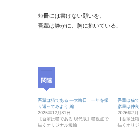
短冊には書けない願いを、
吾輩は静かに、胸に抱いている。
関連
吾輩は猫である ―大晦日 一年を振
吾輩は猫で
り返ってみよう 編―
彦星は仲
2025年12月31日
2026年7
【吾輩は猫である 現代版】猫視点で
【吾輩は猫
描くオリジナル短編
描くオリ