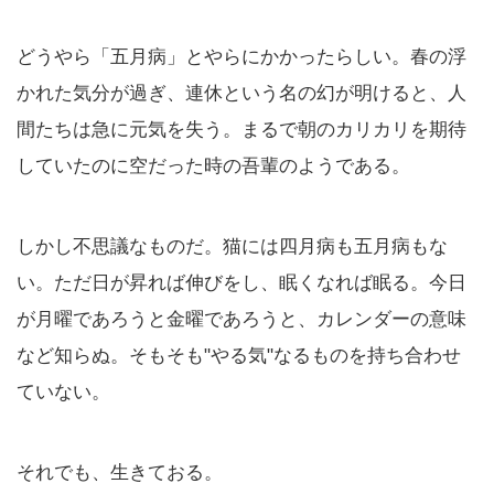
どうやら「五月病」とやらにかかったらしい。春の浮
かれた気分が過ぎ、連休という名の幻が明けると、人
間たちは急に元気を失う。まるで朝のカリカリを期待
していたのに空だった時の吾輩のようである。
しかし不思議なものだ。猫には四月病も五月病もな
い。ただ日が昇れば伸びをし、眠くなれば眠る。今日
が月曜であろうと金曜であろうと、カレンダーの意味
など知らぬ。そもそも"やる気"なるものを持ち合わせ
ていない。
それでも、生きておる。