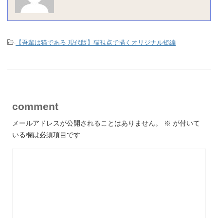
-
【吾輩は猫である 現代版】猫視点で描くオリジナル短編
comment
メールアドレスが公開されることはありません。
※
が付いて
いる欄は必須項目です