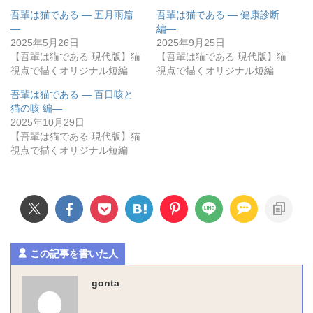
吾輩は猫である ― 五月雨篇
吾輩は猫である ― 健康診断
―
編―
2025年5月26日
2025年9月25日
【吾輩は猫である 現代版】猫
【吾輩は猫である 現代版】猫
視点で描くオリジナル短編
視点で描くオリジナル短編
吾輩は猫である ― 百日咳と
猫の咳 編―
2025年10月29日
【吾輩は猫である 現代版】猫
視点で描くオリジナル短編
この記事を書いた人
gonta