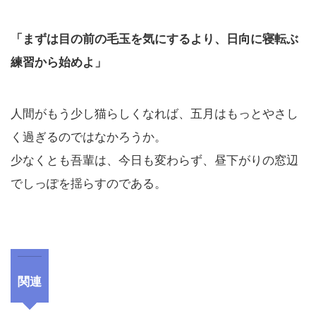
「まずは目の前の毛玉を気にするより、日向に寝転ぶ
練習から始めよ」
人間がもう少し猫らしくなれば、五月はもっとやさし
く過ぎるのではなかろうか。
少なくとも吾輩は、今日も変わらず、昼下がりの窓辺
でしっぽを揺らすのである。
関連