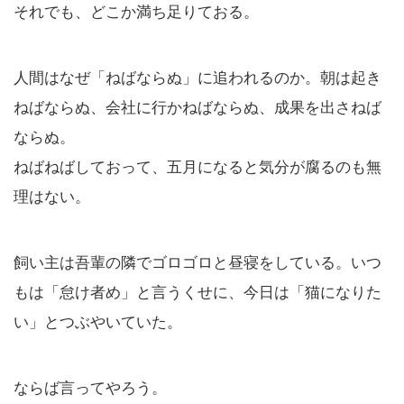
それでも、どこか満ち足りておる。
人間はなぜ「ねばならぬ」に追われるのか。朝は起き
ねばならぬ、会社に行かねばならぬ、成果を出さねば
ならぬ。
ねばねばしておって、五月になると気分が腐るのも無
理はない。
飼い主は吾輩の隣でゴロゴロと昼寝をしている。いつ
もは「怠け者め」と言うくせに、今日は「猫になりた
い」とつぶやいていた。
ならば言ってやろう。