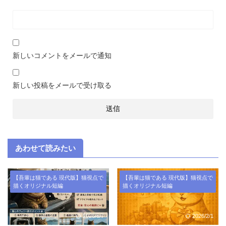
新しいコメントをメールで通知
新しい投稿をメールで受け取る
あわせて読みたい
【吾輩は猫である 現代版】猫視点で
【吾輩は猫である 現代版】猫視点で
描くオリジナル短編
描くオリジナル短編
2026/6/7
2026/2/1