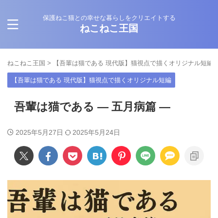
保護ねこ猫との幸せな暮らしをクリエイトする
ねこねこ王国
ねこねこ王国
>
【吾輩は猫である 現代版】猫視点で描くオリジナル短編
【吾輩は猫である 現代版】猫視点で描くオリジナル短編
吾輩は猫である ― 五月病篇 ―
2025年5月27日
2025年5月24日