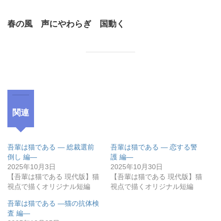
春の風 声にやわらぎ 国動く
関連
吾輩は猫である ― 総裁選前
吾輩は猫である ― 恋する警
倒し 編―
護 編―
2025年10月3日
2025年10月30日
【吾輩は猫である 現代版】猫
【吾輩は猫である 現代版】猫
視点で描くオリジナル短編
視点で描くオリジナル短編
吾輩は猫である ―猫の抗体検
査 編―