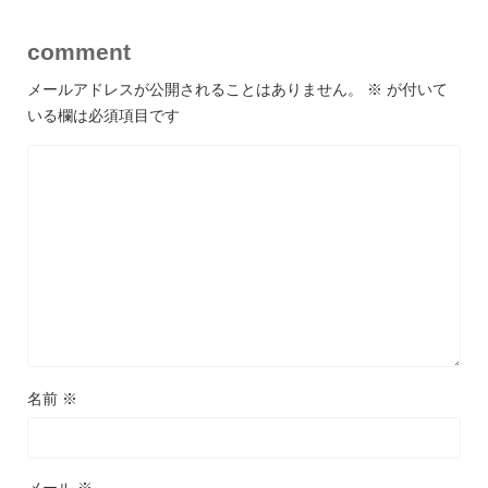
comment
メールアドレスが公開されることはありません。
※
が付いて
いる欄は必須項目です
名前
※