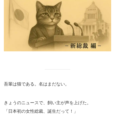
吾輩は猫である。名はまだない。
きょうのニュースで、飼い主が声を上げた。
「日本初の女性総裁、誕生だって！」