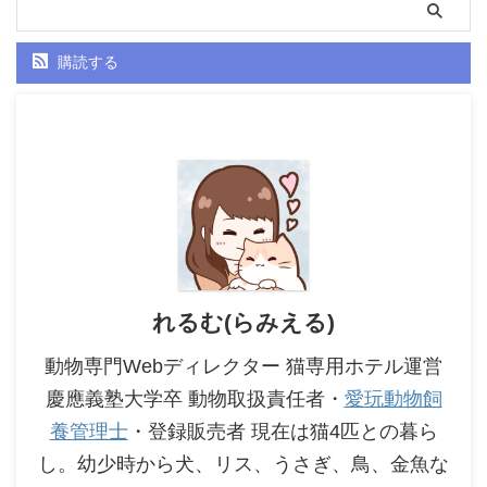
購読する
れるむ(らみえる)
動物専門Webディレクター 猫専用ホテル運営
慶應義塾大学卒 動物取扱責任者・
愛玩動物飼
養管理士
・登録販売者 現在は猫4匹との暮ら
し。幼少時から犬、リス、うさぎ、鳥、金魚な