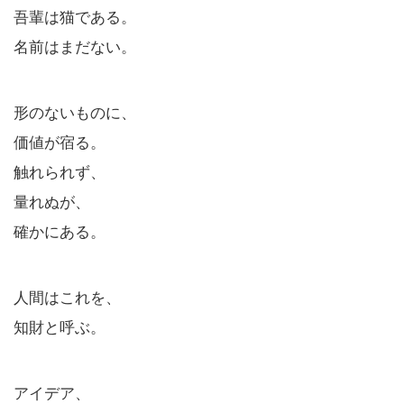
吾輩は猫である。
名前はまだない。
形のないものに、
価値が宿る。
触れられず、
量れぬが、
確かにある。
人間はこれを、
知財と呼ぶ。
アイデア、