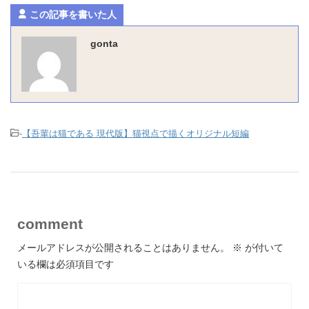
この記事を書いた人
gonta
-
【吾輩は猫である 現代版】猫視点で描くオリジナル短編
comment
メールアドレスが公開されることはありません。
※
が付いて
いる欄は必須項目です