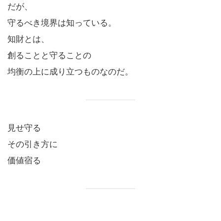
だが、
守るべき境界は知っている。
知財とは、
創ることと守ることの
均衡の上に成り立つものなのだ。
見せ守る
その引き方に
価値宿る