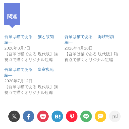
関連
吾輩は猫である ―猫と致知
吾輩は猫である ―海峡封鎖
編―
編―
2026年3月7日
2026年4月28日
【吾輩は猫である 現代版】猫
【吾輩は猫である 現代版】猫
視点で描くオリジナル短編
視点で描くオリジナル短編
吾輩は猫である ―皇室典範
編―
2026年7月12日
【吾輩は猫である 現代版】猫
視点で描くオリジナル短編