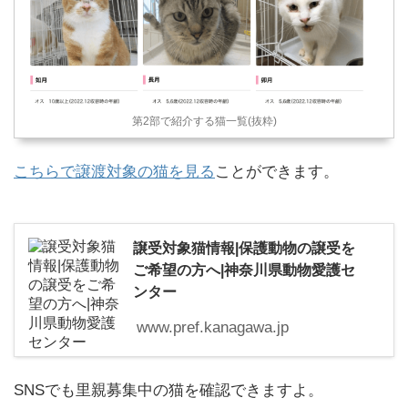
第2部で紹介する猫一覧(抜粋)
こちらで譲渡対象の猫を見る
ことができます。
譲受対象猫情報|保護動物の譲受を
ご希望の方へ|神奈川県動物愛護セ
ンター
www.pref.kanagawa.jp
SNSでも里親募集中の猫を確認できますよ。